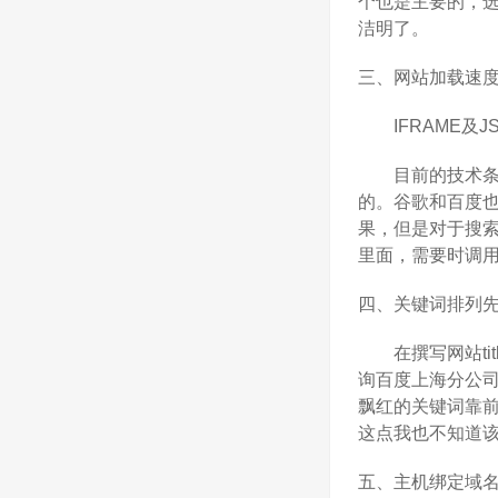
个也是主要的，选
洁明了。
三、网站加载速
IFRAME及JS/
目前的技术条件
的。谷歌和百度也
果，但是对于搜索
里面，需要时调
四、关键词排列
在撰写网站titl
询百度上海分公
飘红的关键词靠
这点我也不知道
五、主机绑定域