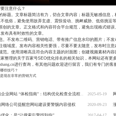
需要注意什么？
范的标题。文章标题简洁有力，切合文章内容；标题无敏感信息，
但不低俗，避免使用故弄玄虚、震惊耸动、挑衅威胁、低俗挑逗
、原创的文章。正文格式和内容符合平台规范，避免出现格式错误
；发布具有时效性的文章。
信息。不发布二维码、营销电话、带有推广信息水印的图片；不发
专注领域度。发布内容相关性要强，尽量不要太随意，发布时注意
的规范。使用清晰高且符合内容主题的封面图；创建视频素材内容
家整理的关于百家号SEO优化排名的相关知识，本网站还有更
shang.cn
进行查询，有其他问题欢迎进行留言，我们有专门的客
哪些技巧？
是现在非常的营销方式
企业网站 “体检指南”：结构优化检查全流程拆解
2025-05-19
网
网络公司提醒您网站建设要警惕内容侵权
2020-09-23
涨
优化：是“让搜索引擎找到你”
2017-04-17
另