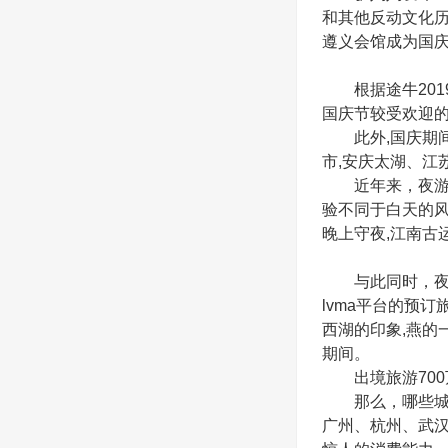
和其他反动文化
遵义会馆成为国
根据途牛2019
国庆节较受欢迎
此外,国庆期间,
市,安庆太湖、江
近年来，夜游经
验不同于白天的风
晚上守夜,江南古
与此同时，夜游
lvma平台的预
西湖的印象,燕的
期间。
出境旅游700
那么，哪些城市
广州、杭州、武