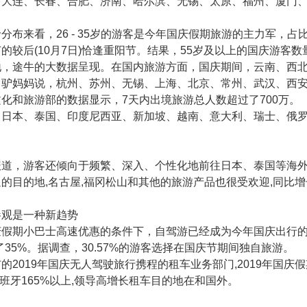
。大连、长春、合肥、济南、哈尔滨、无锡、太原、福州、厦门
来看，26 - 35岁的游客是今年国庆假期旅游的主力军，占比高达
节的较后(10月7日)恰逢重阳节。结果，55岁及以上的国庆游客数
途牛的大数据呈现。在国内旅游方面，国庆期间，云南、西北
。驴妈妈说，杭州、苏州、无锡、上海、北京、常州、武汉、西
化和旅游部的数据显示，7天内出境旅游总人数超过了700万。
本、泰国、印度尼西亚、新加坡、越南、意大利、瑞士、俄罗
，游客还倾向于频繁、深入、个性化地前往日本、泰国等海外目
的目的地,名古屋,福冈松山和其他的旅游产品也很受欢迎,同比增
观是一种新趋势
期小巴士高速优惠的条件下，自驾游已经成为今年国庆出行的出
了35%。据调查，30.57%的游客选择在国庆节期间独自旅游。
019年国庆无人驾驶旅行携程的租车业务部门,2019年国庆假
西班牙165%以上,领导高增长租车目的地在和国外。