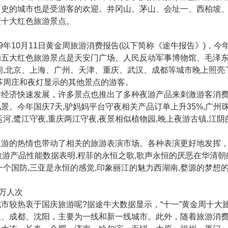
历史的城市也是受游客的欢迎。井冈山、茅山、会址一、西柏坡
庆十大红色旅游景点。
年10月11日黄金周旅游消费报告(以下简称《途牛报告》)，
的五大红色旅游景点是天安门广场、人民反动军事博物馆、毛泽
北京、上海、广州、天津、重庆、武汉、成都等城市晚上照亮了,玩
苏周庄和夜灯显示的其他景点的游客。
济快速发展，许多景点也推出了多种夜游产品来刺激游客消费
景。今年国庆7天,驴妈妈平台守夜相关产品订单上升35%,广州珠
运河,鹭江守夜,重庆两江守夜,夜景相似植物园,晚上夜游古镇,江
的热情也带动了相关的旅游表演市场。各种表演更好地发挥，
订旅游产品性能数据表明,程菲的永恒之歌,歌声永恒的厌恶在华清朝的
一个国防,三亚是永恒的感觉,印象丽江的魅力西湖南,婺源的梦
万人次
较热衷于国庆旅游呢?据途牛大数据显示，“十一”黄金周十大
汉、成都、沈阳，主要为一线和新一线城市。此外，随着旅游消