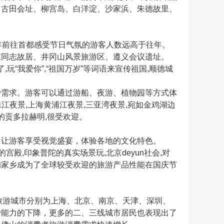
、古田会址、柳宫岛、白洋淀、沙家浜、朱德故里、
今年前往首都感受节日气氛的游客人数远高于往年。
东同志故居、井冈山风景旅游区、遵义会议遗址。
“我爱你”,“祖国万岁”等词语来宣传祖国,顺德城
需求。游客可以通过游船、夜游、植物园等方式体
江夜景,上海黄浦江夜景,三亚湾夜景,宛如金鸡湖边
阴的贡多拉赫明,很受欢迎。
让游客享受视觉盛宴，体验各地的文化特色。
宫殿,印象普陀的真实场景玩,北京deyun社会,对
想的家乡成为了全球较受欢迎的旅游产品性能在国庆节
旅游城市分别为上海、北京、南京、天津、深圳、
费能力的下降，更多的二、三线城市居民也表现出了